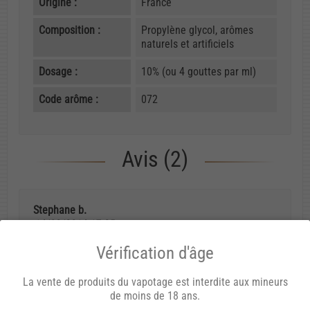
Origine :
France
Composition :
Propylène glycol, arômes
naturels et artificiels
Dosage :
10% (ou 4 gouttes par ml)
Code arôme :
072
Avis (2)
Stephane b.
14/02/2014 17:25
Vérification d'âge
miam miam
La vente de produits du vapotage est interdite aux mineurs
bonjour amis vapoteurs la tarte aux fraise hummm
de moins de 18 ans.
tres bon on a bien ce gout de tarte et c est fraise qu il