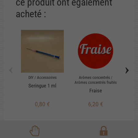
ce produit ont également
acheté :
‹
›
DIY
/
Accessoires
Arômes concentrés
/
Arô
Arômes concentrés fruités
Ar
Seringue 1 ml
me
Fraise
0,80 €
6,20 €