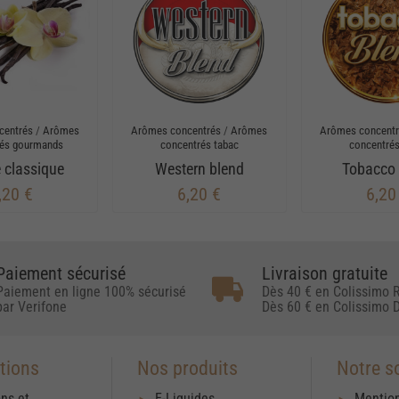
centrés
/
Arômes
Arômes concentrés
/
Arômes
Arômes concent
rés gourmands
concentrés tabac
concentrés
e classique
Western blend
Tobacco 
,20 €
6,20 €
6,20
Paiement sécurisé
Livraison gratuite
Paiement en ligne 100% sécurisé
Dès 40 € en Colissimo R
par Verifone
Dès 60 € en Colissimo D
tions
Nos produits
Notre s
ons et
E-Liquides
Mention