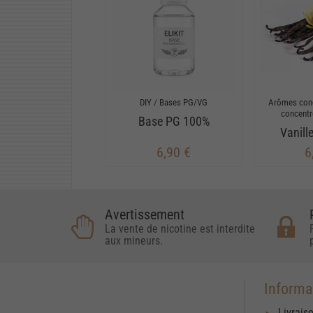
DIY
/
Bases PG/VG
Arômes con
concent
Base PG 100%
Vanill
6,90 €
6
Avertissement
La vente de nicotine est interdite
aux mineurs.
Informa
Livrais