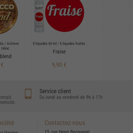
rés
/
Arômes
E-liquides 60 ml
/
E-liquides fruités
 tabac
Fraise
blend
 €
9,90 €
Service client
etrait.
Du lundi au vendredi de 9h à 17h
omicile.
ociété
Contactez-nous
15, rue Henri Becquerel
s légales