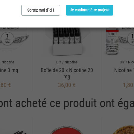
Je confirme être majeur
Sortez moi d'ici !
/
Nicotine
DIY
/
Nicotine
DIY
/
Nic
tine 3 mg
Boîte de 20 x Nicotine 20
Nicotine
mg
,80 €
36,00 €
1,80
 ont acheté ce produit ont ég