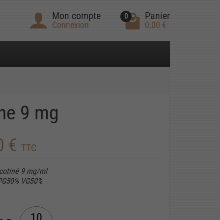
Mon compte
Panier
0
Connexion
0,00 €
ine 9 mg
0 €
TTC
icotiné 9 mg/ml
 PG50% VG50%
10