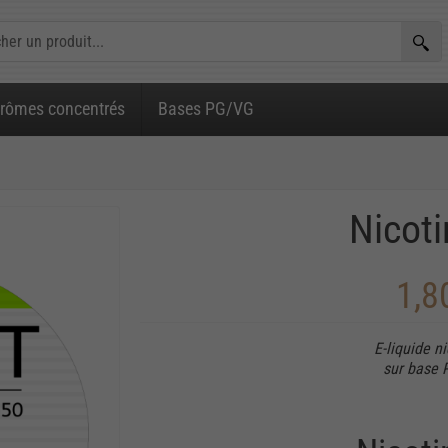
rômes concentrés
Bases PG/VG
Nicot
1,8
E-liquide n
sur base