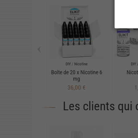
‹
DIY
/
Nicotine
DIY
Boîte de 20 x Nicotine 6
Nico
mg
36,00 €
1
Les clients qui