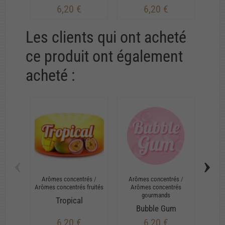
6,20 €
6,20 €
Les clients qui ont acheté
ce produit ont également
acheté :
‹
›
Arômes concentrés
/
Arômes concentrés
/
E-
Arômes concentrés fruités
Arômes concentrés
gourmands
Tropical
Bubble Gum
6,20 €
6,20 €