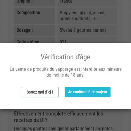
Origine :
France
Composition :
Propylène glycol, alcool,
arômes naturels, HE
Dosage :
5% (ou 2 gouttes par ml)
Code arôme :
021
Vérification d'âge
Avis (1)
La vente de produits du vapotage est interdite aux mineurs
de moins de 18 ans.
Benoit B.
Je confirme être majeur
Sortez moi d'ici !
29/04/2014 15:38
Effectivement complète efficacement les
recettes de DIY
Quelques gouttes soulignent parfaitement les notes