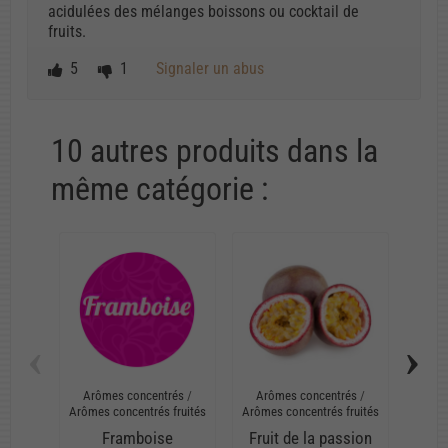
acidulées des mélanges boissons ou cocktail de
fruits.
5
1
Signaler un abus
10 autres produits dans la
même catégorie :
‹
›
Arômes concentrés
/
Arômes concentrés
/
Arô
Arômes concentrés fruités
Arômes concentrés fruités
Arômes
Framboise
Fruit de la passion